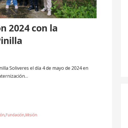
n 2024 con la
inilla
illa Soliveres el día 4 de mayo de 2024 en
aternización…
ión
,
Fundación
,
Misión